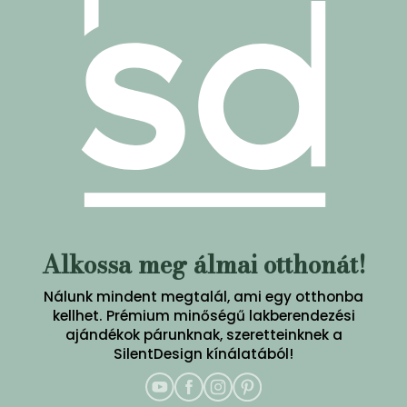
Alkossa meg álmai otthonát!
Nálunk mindent megtalál, ami egy otthonba
kellhet. Prémium minőségű lakberendezési
ajándékok párunknak, szeretteinknek a
SilentDesign kínálatából!