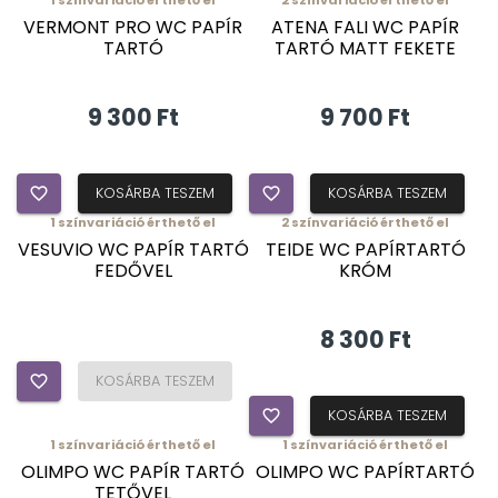
VERMONT PRO WC PAPÍR
ATENA FALI WC PAPÍR
TARTÓ
TARTÓ MATT FEKETE
9 300 Ft
9 700 Ft
favorite_border
KOSÁRBA TESZEM
favorite_border
KOSÁRBA TESZEM
1
színvariáció érthető el
2
színvariáció érthető el
VESUVIO WC PAPÍR TARTÓ
TEIDE WC PAPÍRTARTÓ
FEDŐVEL
KRÓM
8 300 Ft
favorite_border
KOSÁRBA TESZEM
favorite_border
KOSÁRBA TESZEM
1
színvariáció érthető el
1
színvariáció érthető el
OLIMPO WC PAPÍR TARTÓ
OLIMPO WC PAPÍRTARTÓ
TETŐVEL