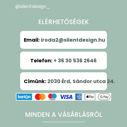
@silentdesign_
ELÉRHETŐSÉGEK
Email
:
iroda2@silentdesign.hu
Telefon
:
+ 36 30 536 2646
Címünk
:
2030 Érd, Sándor utca 24.
MINDEN A VÁSÁRLÁSRÓL