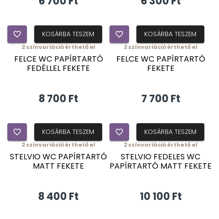
6 700 Ft
6 300 Ft
favorite_border
KOSÁRBA TESZEM
favorite_border
KOSÁRBA TESZEM
2
színvariáció érthető el
2
színvariáció érthető el
FELCE WC PAPÍRTARTÓ
FELCE WC PAPÍRTARTÓ
FEDÉLLEL FEKETE
FEKETE
8 700 Ft
7 700 Ft
favorite_border
KOSÁRBA TESZEM
favorite_border
KOSÁRBA TESZEM
2
színvariáció érthető el
2
színvariáció érthető el
STELVIO WC PAPÍRTARTÓ
STELVIO FEDELES WC
MATT FEKETE
PAPÍRTARTÓ MATT FEKETE
8 400 Ft
10 100 Ft