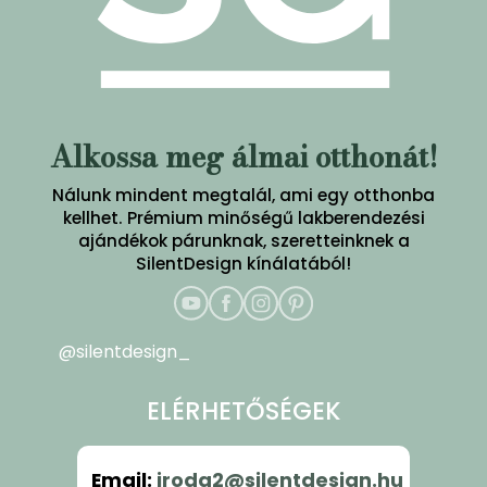
Alkossa meg álmai otthonát!
Nálunk mindent megtalál, ami egy otthonba
kellhet. Prémium minőségű lakberendezési
ajándékok párunknak, szeretteinknek a
SilentDesign kínálatából!
@silentdesign_
ELÉRHETŐSÉGEK
Email
:
iroda2@silentdesign.hu