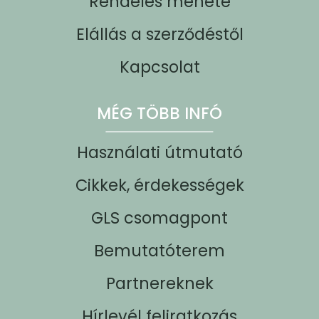
Rendelés menete
Elállás a szerződéstől
Kapcsolat
MÉG TÖBB INFÓ
Használati útmutató
Cikkek, érdekességek
GLS csomagpont
Bemutatóterem
Partnereknek
Hírlevél feliratkozás