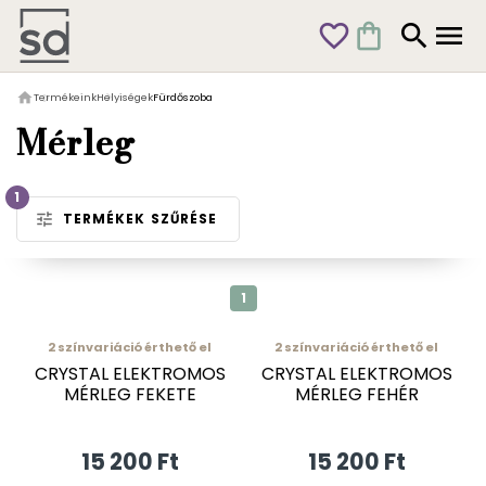
favorite_outline
shopping_bag
search
menu
home
Termékeink
Helyiségek
Fürdőszoba
Mérleg
1
tune
TERMÉKEK SZŰRÉSE
1
2
színvariáció érthető el
2
színvariáció érthető el
CRYSTAL ELEKTROMOS
CRYSTAL ELEKTROMOS
MÉRLEG FEKETE
MÉRLEG FEHÉR
15 200 Ft
15 200 Ft