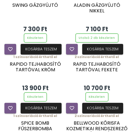
SWING GÁZGYÚJTÓ
ALADIN GÁZGYÚJTÓ
NIKKEL
7 300 Ft
7 100 Ft
Készleten
Utolsó 2 db készleten
favorite_border
KOSÁRBA TESZEM
favorite_border
KOSÁRBA TESZEM
1
színvariáció érthető el
2
színvariáció érthető el
RAPIDO TEJHABOSÍTÓ
RAPID TEJHABOSÍTÓ
TARTÓVAL KRÓM
TARTÓVAL FEKETE
13 900 Ft
10 700 Ft
Készleten
Készleten
favorite_border
KOSÁRBA TESZEM
favorite_border
KOSÁRBA TESZEM
1
színvariáció érthető el
2
színvariáció érthető el
SPICE BOMB
BELLWOOD KŐRISFA
FŰSZERBOMBA
KOZMETIKAI RENDSZEREZŐ