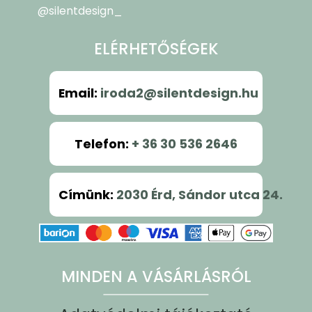
@silentdesign_
ELÉRHETŐSÉGEK
Email
:
iroda2@silentdesign.hu
Telefon
:
+ 36 30 536 2646
Címünk
:
2030 Érd, Sándor utca 24.
MINDEN A VÁSÁRLÁSRÓL