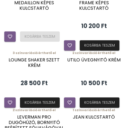
MEDAILLON KÉPES
FRAME KÉPES
KULCSTARTÓ
KULCSTARTÓ
10 200 Ft
favorite_border
KOSÁRBA TESZEM
favorite_border
KOSÁRBA TESZEM
3
színvariáció érthető el
2
színvariáció érthető el
LOUNGE SHAKER SZETT
UTILO ÜVEGNYITÓ KRÉM
KRÉM
28 500 Ft
10 500 Ft
favorite_border
KOSÁRBA TESZEM
favorite_border
KOSÁRBA TESZEM
2
színvariáció érthető el
1
színvariáció érthető el
LEVERMAN PRO
JEAN KULCSTARTÓ
DUGÓHÚZÓ, BORNYITÓ
BEÉPÍTETT FÓLIAVÁGÓVAL