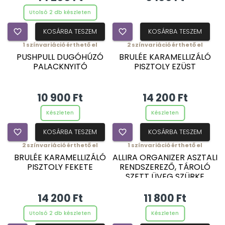
Utolsó 2 db készleten
favorite_border
KOSÁRBA TESZEM
favorite_border
KOSÁRBA TESZEM
1
színvariáció érthető el
2
színvariáció érthető el
PUSHPULL DUGÓHÚZÓ
BRULÉE KARAMELLIZÁLÓ
PALACKNYITÓ
PISZTOLY EZÜST
10 900 Ft
14 200 Ft
Készleten
Készleten
favorite_border
KOSÁRBA TESZEM
favorite_border
KOSÁRBA TESZEM
2
színvariáció érthető el
1
színvariáció érthető el
BRULÉE KARAMELLIZÁLÓ
ALLIRA ORGANIZER ASZTALI
PISZTOLY FEKETE
RENDSZEREZŐ, TÁROLÓ
SZETT ÜVEG SZÜRKE
14 200 Ft
11 800 Ft
Utolsó 2 db készleten
Készleten