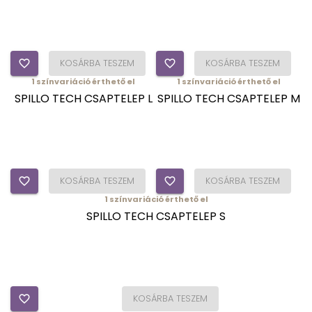
favorite_border
KOSÁRBA TESZEM
favorite_border
KOSÁRBA TESZEM
1
színvariáció érthető el
1
színvariáció érthető el
SPILLO TECH CSAPTELEP L
SPILLO TECH CSAPTELEP M
favorite_border
KOSÁRBA TESZEM
favorite_border
KOSÁRBA TESZEM
1
színvariáció érthető el
SPILLO TECH CSAPTELEP S
favorite_border
KOSÁRBA TESZEM