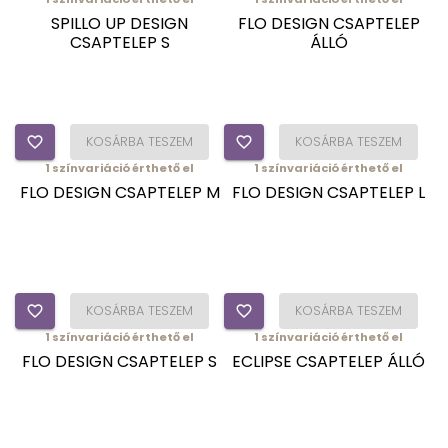
SPILLO UP DESIGN
FLO DESIGN CSAPTELEP
CSAPTELEP S
ÁLLÓ
favorite_border
KOSÁRBA TESZEM
favorite_border
KOSÁRBA TESZEM
1
színvariáció érthető el
1
színvariáció érthető el
FLO DESIGN CSAPTELEP M
FLO DESIGN CSAPTELEP L
favorite_border
KOSÁRBA TESZEM
favorite_border
KOSÁRBA TESZEM
1
színvariáció érthető el
1
színvariáció érthető el
FLO DESIGN CSAPTELEP S
ECLIPSE CSAPTELEP ÁLLÓ