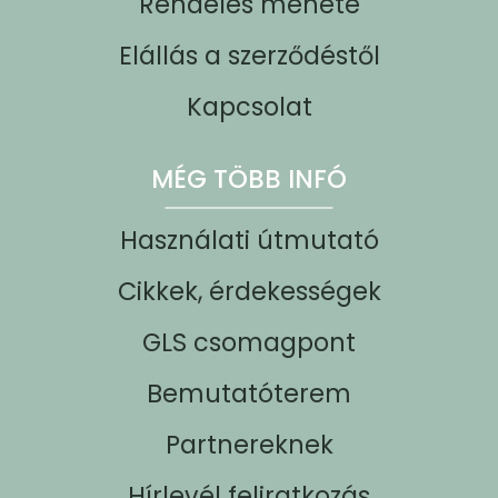
Rendelés menete
Elállás a szerződéstől
Kapcsolat
MÉG TÖBB INFÓ
Használati útmutató
Cikkek, érdekességek
GLS csomagpont
Bemutatóterem
Partnereknek
Hírlevél feliratkozás