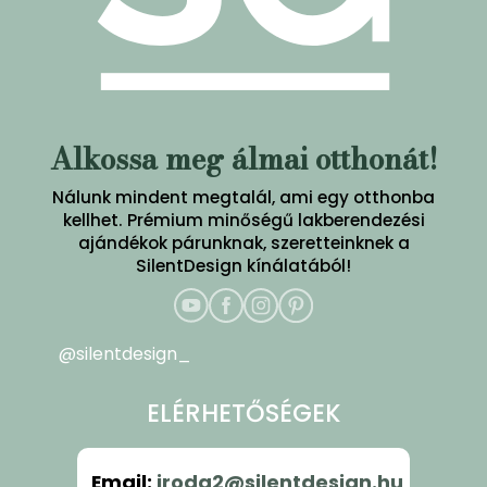
Alkossa meg álmai otthonát!
Nálunk mindent megtalál, ami egy otthonba
kellhet. Prémium minőségű lakberendezési
ajándékok párunknak, szeretteinknek a
SilentDesign kínálatából!
@silentdesign_
ELÉRHETŐSÉGEK
Email
:
iroda2@silentdesign.hu