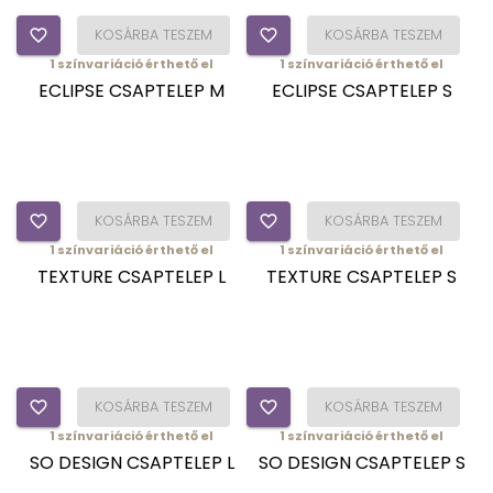
favorite_border
KOSÁRBA TESZEM
favorite_border
KOSÁRBA TESZEM
1
színvariáció érthető el
1
színvariáció érthető el
ECLIPSE CSAPTELEP M
ECLIPSE CSAPTELEP S
favorite_border
KOSÁRBA TESZEM
favorite_border
KOSÁRBA TESZEM
1
színvariáció érthető el
1
színvariáció érthető el
TEXTURE CSAPTELEP L
TEXTURE CSAPTELEP S
favorite_border
KOSÁRBA TESZEM
favorite_border
KOSÁRBA TESZEM
1
színvariáció érthető el
1
színvariáció érthető el
SO DESIGN CSAPTELEP L
SO DESIGN CSAPTELEP S