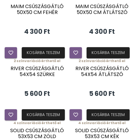
MAIM CSÚSZÁSGÁTLÓ
MAIM CSÚSZÁSGÁTLÓ
50X50 CM FEHÉR
50X50 CM ÁTLÁTSZÓ
4 300 Ft
4 300 Ft
favorite_border
KOSÁRBA TESZEM
favorite_border
KOSÁRBA TESZEM
2
színvariáció érthető el
2
színvariáció érthető el
RIVER CSÚSZÁSGÁTLÓ
RIVER CSÚSZÁSGÁTLÓ
54X54 SZÜRKE
54X54 ÁTLÁTSZÓ
5 600 Ft
5 600 Ft
favorite_border
KOSÁRBA TESZEM
favorite_border
KOSÁRBA TESZEM
4
színvariáció érthető el
4
színvariáció érthető el
SOLID CSÚSZÁSGÁTLÓ
SOLID CSÚSZÁSGÁTLÓ
53X53 CM ZÖLD
53X53 CM KÉK