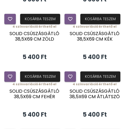
favorite_border
KOSÁRBA TESZEM
favorite_border
KOSÁRBA TESZEM
4
színvariáció érthető el
4
színvariáció érthető el
SOLID CSÚSZÁSGÁTLÓ
SOLID CSÚSZÁSGÁTLÓ
38,5X69 CM ZÖLD
38,5X69 CM KÉK
5 400 Ft
5 400 Ft
favorite_border
KOSÁRBA TESZEM
favorite_border
KOSÁRBA TESZEM
4
színvariáció érthető el
4
színvariáció érthető el
SOLID CSÚSZÁSGÁTLÓ
SOLID CSÚSZÁSGÁTLÓ
38,5X69 CM FEHÉR
38,5X69 CM ÁTLÁTSZÓ
5 400 Ft
5 400 Ft