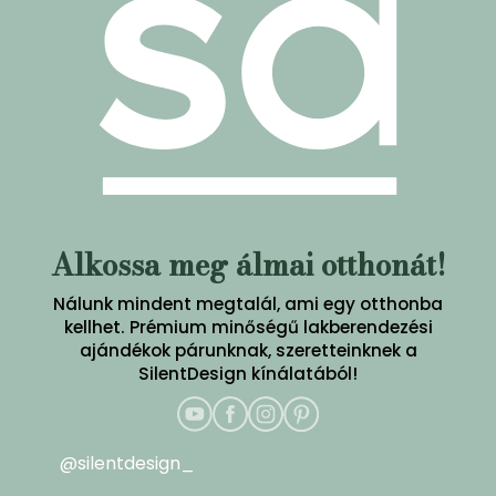
Alkossa meg álmai otthonát!
Nálunk mindent megtalál, ami egy otthonba
kellhet. Prémium minőségű lakberendezési
ajándékok párunknak, szeretteinknek a
SilentDesign kínálatából!
@silentdesign_