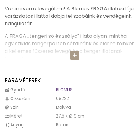
Valami van a levegőben! A Blomus FRAGA illatosítója
varázslatos illattal dobja fel szobáink és vendégeink
hangulatát.
A FRAGA ,,tengeri só és zsálya" illata olyan, mintha
egy sziklás tengerparton sétálnánk és elérne minket
a kellemes fűszeres levegő és a tenger illatának
add
keveréke.
Friss gyógynövények illatának elegyét érezzük egy
csöppnyi fa illattal.
PARAMÉTEREK
Gyártó
BLOMUS
factory
A FRAGA illatosított folyadéka egy újratölthető
üvegcsében található, mely el van rejtve az elegáns
Cikkszám
69222
tag
beton tárolóba.
Szín
Mályva
palette
Méret
27,5 x Ø 9 cm
straighten
A Blomus gondolt az ügyfelek egyedi ízlésvilágára is,
Anyag
Beton
auto_awesome
így az illat intenzitása az 5 pálcikával változtatható,
így mindenki élvezheti a FRAGA kellemes illatát.