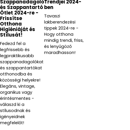
Szappanadagoló
Trendjei 2024-
és Szappantartó
ben
Ötlet 2024-re -
Tavaszi
Frissítse
lakberendezési
Otthona
tippek 2024-re -
Higiéniáját és
Hogy otthona
Stílusát!
mindig trendi, friss,
Fedezd fel a
és lenyűgöző
legfrissebb és
maradhasson!
legpraktikusabb
szappanadagolókat
és szappantartókat
otthonodba és
közösségi helyekre!
Elegáns, vintage,
organikus vagy
érintésmentes -
válaszd ki a
stílusodnak és
igényeidnek
megfelelőt!