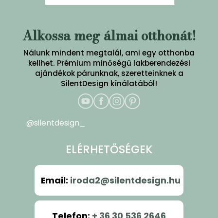
Alkossa meg álmai otthonát!
Nálunk mindent megtalál, ami egy otthonba
kellhet. Prémium minőségű lakberendezési
ajándékok párunknak, szeretteinknek a
SilentDesign kínálatából!
@silentdesign_
ELÉRHETŐSÉGEK
Email
:
iroda2@silentdesign.hu
Telefon
:
+ 36 30 536 2646