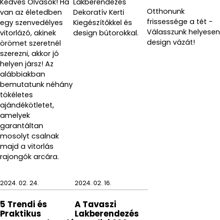
Kedves Olvasók! Ha
Lakberendezés
Otthonunk
van az életedben
Dekoratív Kerti
frissessége a tét -
egy szenvedélyes
Kiegészítőkkel és
Válasszunk helyesen
vitorlázó, akinek
design bútorokkal.
design vázát!
örömet szeretnél
szerezni, akkor jó
helyen jársz! Az
alábbiakban
bemutatunk néhány
tökéletes
ajándékötletet,
amelyek
garantáltan
mosolyt csalnak
majd a vitorlás
rajongók arcára.
2024. 02. 24.
2024. 02. 16.
5 Trendi és
A Tavaszi
Praktikus
Lakberendezés