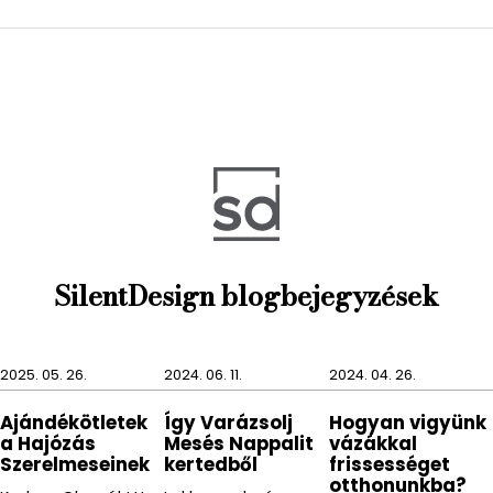
A FRAGA szemet gyönyörködtető elegáns beton
tárolója akkor is kiváló dekorációként szolgál minket,
amikor nem használjuk az illatosítót.
A FRAGA további illatokban elérhető, továbbá
minden csomagolás tartalmaz pálcákat és 100 ml
újratölthető folyadékot.
SilentDesign blogbejegyzések
2025. 05. 26.
2024. 06. 11.
2024. 04. 26.
Ajándékötletek
Így Varázsolj
Hogyan vigyünk
a Hajózás
Mesés Nappalit
vázákkal
Szerelmeseinek
kertedből
frissességet
otthonunkba?