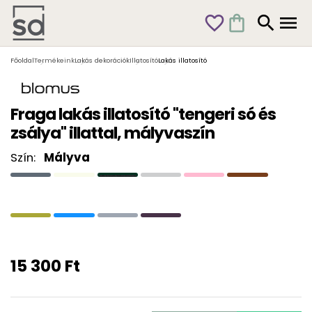
favorite_outline
shopping_bag
search
menu
Főoldal
Termékeink
Lakás dekorációk
Illatosító
Lakás illatosító
Fraga lakás illatosító "tengeri só és
zsálya" illattal, mályvaszín
Szín:
Mályva
15 300 Ft