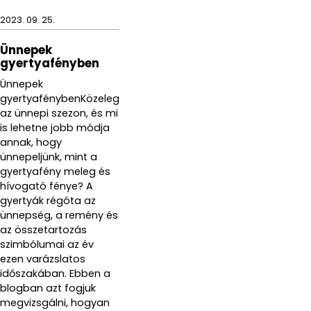
2023. 09. 25.
Ünnepek
gyertyafényben
Ünnepek
gyertyafénybenKözeleg
az ünnepi szezon, és mi
is lehetne jobb módja
annak, hogy
ünnepeljünk, mint a
gyertyafény meleg és
hívogató fénye? A
gyertyák régóta az
ünnepség, a remény és
az összetartozás
szimbólumai az év
ezen varázslatos
időszakában. Ebben a
blogban azt fogjuk
megvizsgálni, hogyan