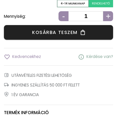
4-14 MUNKANAP
RENDELHETŐ
-
+
Mennyiség:
KOSÁRBA TESZEM
shopping_bag
favorite_border
info
Kedvencekhez
Kérdése van?
account_balance_wallet
UTÁNVÉTELES FIZETÉSI LEHETŐSÉG
local_shipping
INGYENES SZÁLLÍTÁS 50 000 FT FELETT
local_police
1 ÉV GARANCIA
TERMÉK INFORMÁCIÓ