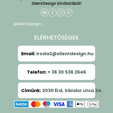
SilentDesign kínálatából!
@silentdesign_
ELÉRHETŐSÉGEK
Email
:
iroda2@silentdesign.hu
Telefon
:
+ 36 30 536 2646
Címünk
:
2030 Érd, Sándor utca 24.