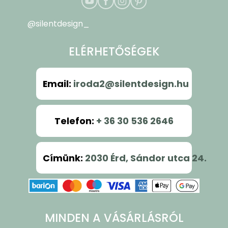
@silentdesign_
ELÉRHETŐSÉGEK
Email
:
iroda2@silentdesign.hu
Telefon
:
+ 36 30 536 2646
Címünk
:
2030 Érd, Sándor utca 24.
MINDEN A VÁSÁRLÁSRÓL