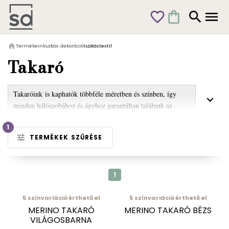
favorite_outline
shopping_bag
search
menu
home
Termékeink
Lakás dekorációk
Lakástextil
Takaró
Takaróink is kaphatók többféle méretben és színben, így
keyboard_arrow_down
minden hálószobához és ágyhoz garantáltan találunk az
ízlésünknek megfelelő, kényelmes takarót.
1
tune
TERMÉKEK SZŰRÉSE
1
5
színvariáció érthető el
5
színvariáció érthető el
MERINO TAKARÓ
MERINO TAKARÓ BÉZS
VILÁGOSBARNA