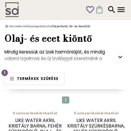
favorite_outline
shopping_bag
search
menu
home
Termékeink
Helyiségek
Konyha
Fűszertartó, Só- és borsőrlő
Olaj- és ecet kiöntő
Mindig keressük az ízek harmóniáját, és mindig
keyboard_arrow_down
valami izgalmas és új ízvilággal szeretnénk a
főzést újjár varázsolni, ezért minden konyhából
elengedhetetlen az olaj- és ecet kiöntő szettek,
1
ami mindig kéznél van. Egy minőségi olíva olajjal
tune
TERMÉKEK SZŰRÉSE
vagy balzsamecettel élmény lesz a főzés.
1
5
színvariáció érthető el
5
színvariáció érthető el
LIKE WATER AKRIL
LIKE WATER AKRIL
KRISTÁLY BARNA, FEHÉR
KRISTÁLY SZÜRKÉSBARNA,