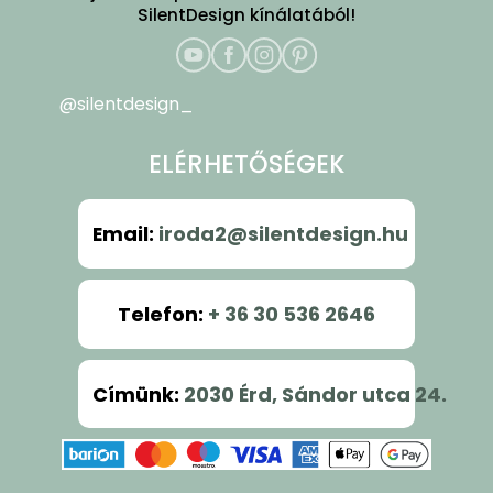
SilentDesign kínálatából!
@silentdesign_
ELÉRHETŐSÉGEK
Email
:
iroda2@silentdesign.hu
Telefon
:
+ 36 30 536 2646
Címünk
:
2030 Érd, Sándor utca 24.