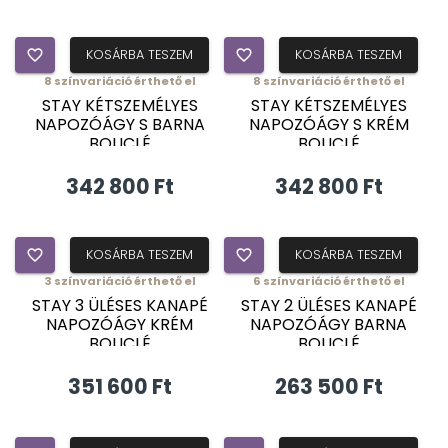
favorite_border
KOSÁRBA TESZEM
favorite_border
KOSÁRBA TESZEM
8
színvariáció érthető el
8
színvariáció érthető el
ÚJDONSÁG
ÚJDONSÁG
STAY KÉTSZEMÉLYES
STAY KÉTSZEMÉLYES
NAPOZÓÁGY S BARNA
NAPOZÓÁGY S KRÉM
BOUCLÉ
BOUCLÉ
342 800 Ft
342 800 Ft
favorite_border
KOSÁRBA TESZEM
favorite_border
KOSÁRBA TESZEM
3
színvariáció érthető el
6
színvariáció érthető el
ÚJDONSÁG
ÚJDONSÁG
STAY 3 ÜLÉSES KANAPÉ
STAY 2 ÜLÉSES KANAPÉ
NAPOZÓÁGY KRÉM
NAPOZÓÁGY BARNA
BOUCLÉ
BOUCLÉ
351 600 Ft
263 500 Ft