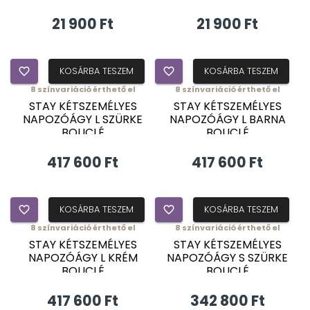
21 900 Ft
21 900 Ft
favorite_border
KOSÁRBA TESZEM
favorite_border
KOSÁRBA TESZEM
8
színvariáció érthető el
8
színvariáció érthető el
ÚJDONSÁG
ÚJDONSÁG
STAY KÉTSZEMÉLYES
STAY KÉTSZEMÉLYES
NAPOZÓÁGY L SZÜRKE
NAPOZÓÁGY L BARNA
BOUCLÉ
BOUCLÉ
417 600 Ft
417 600 Ft
favorite_border
KOSÁRBA TESZEM
favorite_border
KOSÁRBA TESZEM
8
színvariáció érthető el
8
színvariáció érthető el
ÚJDONSÁG
ÚJDONSÁG
STAY KÉTSZEMÉLYES
STAY KÉTSZEMÉLYES
NAPOZÓÁGY L KRÉM
NAPOZÓÁGY S SZÜRKE
BOUCLÉ
BOUCLÉ
417 600 Ft
342 800 Ft