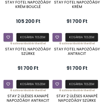
ÚJDONSÁG
ÚJDONSÁG
STAY FOTEL NAPOZÓÁGY
STAY FOTEL NAPOZÓÁGY
KRÉM BOUCLÉ
KRÉM
105 200 Ft
91 700 Ft
favorite_border
KOSÁRBA TESZEM
favorite_border
KOSÁRBA TESZEM
6
színvariáció érthető el
6
színvariáció érthető el
ÚJDONSÁG
ÚJDONSÁG
STAY FOTEL NAPOZÓÁGY
STAY FOTEL NAPOZÓÁGY
SZÜRKE
ANTRACIT
91 700 Ft
91 700 Ft
favorite_border
KOSÁRBA TESZEM
favorite_border
KOSÁRBA TESZEM
6
színvariáció érthető el
6
színvariáció érthető el
ÚJDONSÁG
ÚJDONSÁG
STAY 2 ÜLÉSES KANAPÉ
STAY 2 ÜLÉSES KANAPÉ
NAPOZÓÁGY ANTRACIT
NAPOZÓÁGY SZÜRKE