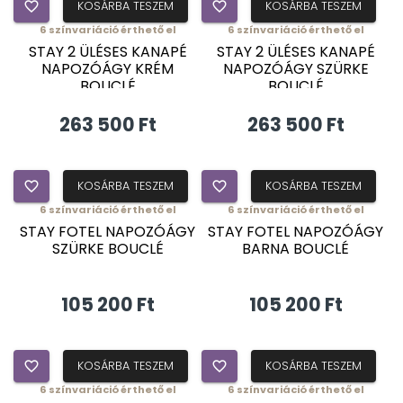
favorite_border
KOSÁRBA TESZEM
favorite_border
KOSÁRBA TESZEM
6
színvariáció érthető el
6
színvariáció érthető el
ÚJDONSÁG
ÚJDONSÁG
STAY 2 ÜLÉSES KANAPÉ
STAY 2 ÜLÉSES KANAPÉ
NAPOZÓÁGY KRÉM
NAPOZÓÁGY SZÜRKE
BOUCLÉ
BOUCLÉ
263 500 Ft
263 500 Ft
favorite_border
KOSÁRBA TESZEM
favorite_border
KOSÁRBA TESZEM
6
színvariáció érthető el
6
színvariáció érthető el
ÚJDONSÁG
ÚJDONSÁG
STAY FOTEL NAPOZÓÁGY
STAY FOTEL NAPOZÓÁGY
SZÜRKE BOUCLÉ
BARNA BOUCLÉ
105 200 Ft
105 200 Ft
favorite_border
KOSÁRBA TESZEM
favorite_border
KOSÁRBA TESZEM
6
színvariáció érthető el
6
színvariáció érthető el