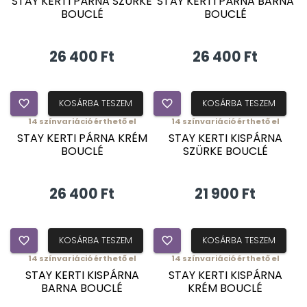
STAY KERTI PÁRNA SZÜRKE
STAY KERTI PÁRNA BARNA
BOUCLÉ
BOUCLÉ
26 400 Ft
26 400 Ft
favorite_border
KOSÁRBA TESZEM
favorite_border
KOSÁRBA TESZEM
14
színvariáció érthető el
14
színvariáció érthető el
ÚJDONSÁG
ÚJDONSÁG
STAY KERTI PÁRNA KRÉM
STAY KERTI KISPÁRNA
BOUCLÉ
SZÜRKE BOUCLÉ
26 400 Ft
21 900 Ft
favorite_border
KOSÁRBA TESZEM
favorite_border
KOSÁRBA TESZEM
14
színvariáció érthető el
14
színvariáció érthető el
ÚJDONSÁG
ÚJDONSÁG
STAY KERTI KISPÁRNA
STAY KERTI KISPÁRNA
BARNA BOUCLÉ
KRÉM BOUCLÉ