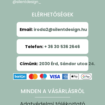
@silentdesign_
ELÉRHETŐSÉGEK
Email
:
iroda2@silentdesign.hu
Telefon
:
+ 36 30 536 2646
Címünk
:
2030 Érd, Sándor utca 24.
MINDEN A VÁSÁRLÁSRÓL
Adatvédelmi tájékoztató