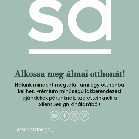
Alkossa meg álmai otthonát!
Nálunk mindent megtalál, ami egy otthonba
kellhet. Prémium minőségű lakberendezési
ajándékok párunknak, szeretteinknek a
SilentDesign kínálatából!
@silentdesign_