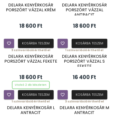
DELARA KENYÉRKOSÁR
DELARA KENYÉRKOSÁR
PORSZÓRT VÁZZAL KRÉM
PORSZÓRT VÁZZAL
ANTRACIT
18 600 Ft
18 600 Ft
favorite_border
KOSÁRBA TESZEM
favorite_border
KOSÁRBA TESZEM
3
színvariáció érthető el
1
színvariáció érthető el
DELARA KENYÉRKOSÁR
DELARA KENYÉRKOSÁR
PORSZÓRT VÁZZAL FEKETE
PORSZÓRT VÁZZAL S
FEKETE
18 600 Ft
16 400 Ft
Utolsó 2 db készleten
favorite_border
KOSÁRBA TESZEM
favorite_border
KOSÁRBA TESZEM
1
színvariáció érthető el
3
színvariáció érthető el
DELARA KENYÉRKOSÁR L
DELARA KENYÉRKOSÁR M
ANTRACIT
ANTRACIT