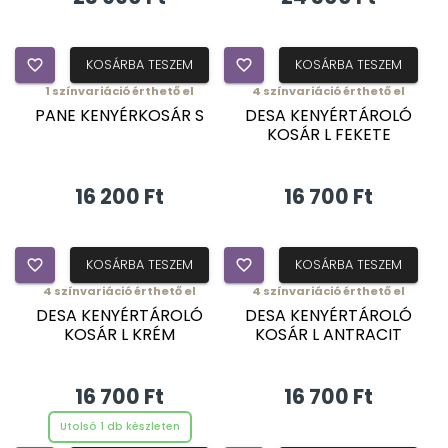
favorite_border
KOSÁRBA TESZEM
favorite_border
KOSÁRBA TESZEM
1
színvariáció érthető el
4
színvariáció érthető el
PANE KENYÉRKOSÁR S
DESA KENYÉRTÁROLÓ
KOSÁR L FEKETE
16 200 Ft
16 700 Ft
favorite_border
KOSÁRBA TESZEM
favorite_border
KOSÁRBA TESZEM
4
színvariáció érthető el
4
színvariáció érthető el
DESA KENYÉRTÁROLÓ
DESA KENYÉRTÁROLÓ
KOSÁR L KRÉM
KOSÁR L ANTRACIT
16 700 Ft
16 700 Ft
Utolsó 1 db készleten