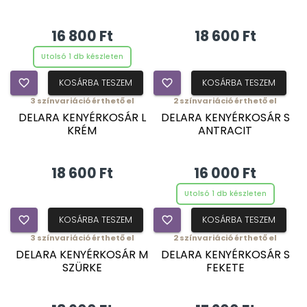
16 800 Ft
18 600 Ft
Utolsó 1 db készleten
favorite_border
KOSÁRBA TESZEM
favorite_border
KOSÁRBA TESZEM
3
színvariáció érthető el
2
színvariáció érthető el
DELARA KENYÉRKOSÁR L
DELARA KENYÉRKOSÁR S
KRÉM
ANTRACIT
18 600 Ft
16 000 Ft
Utolsó 1 db készleten
favorite_border
KOSÁRBA TESZEM
favorite_border
KOSÁRBA TESZEM
3
színvariáció érthető el
2
színvariáció érthető el
DELARA KENYÉRKOSÁR M
DELARA KENYÉRKOSÁR S
SZÜRKE
FEKETE