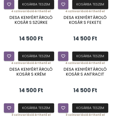
favorite_border
KOSÁRBA TESZEM
favorite_border
KOSÁRBA TESZEM
4
színvariáció érthető el
4
színvariáció érthető el
DESA KENYÉRTÁROLÓ
DESA KENYÉRTÁROLÓ
KOSÁR S SZÜRKE
KOSÁR S FEKETE
14 500 Ft
14 500 Ft
favorite_border
KOSÁRBA TESZEM
favorite_border
KOSÁRBA TESZEM
4
színvariáció érthető el
4
színvariáció érthető el
DESA KENYÉRTÁROLÓ
DESA KENYÉRTÁROLÓ
KOSÁR S KRÉM
KOSÁR S ANTRACIT
14 500 Ft
14 500 Ft
favorite_border
KOSÁRBA TESZEM
favorite_border
KOSÁRBA TESZEM
3
színvariáció érthető el
3
színvariáció érthető el