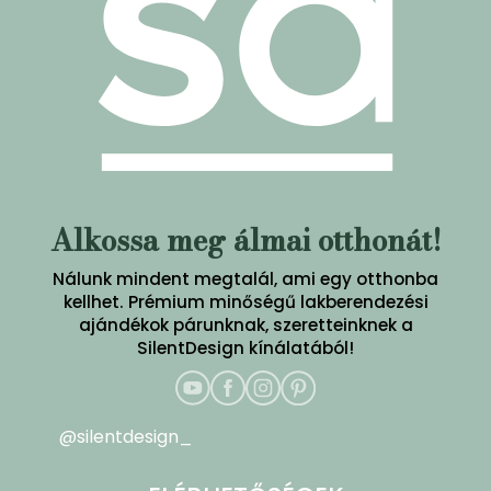
Alkossa meg álmai otthonát!
Nálunk mindent megtalál, ami egy otthonba
kellhet. Prémium minőségű lakberendezési
ajándékok párunknak, szeretteinknek a
SilentDesign kínálatából!
@silentdesign_