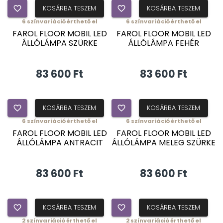
favorite_border
KOSÁRBA TESZEM
favorite_border
KOSÁRBA TESZEM
6
színvariáció érthető el
6
színvariáció érthető el
FAROL FLOOR MOBIL LED
FAROL FLOOR MOBIL LED
ÁLLÓLÁMPA SZÜRKE
ÁLLÓLÁMPA FEHÉR
83 600 Ft
83 600 Ft
favorite_border
KOSÁRBA TESZEM
favorite_border
KOSÁRBA TESZEM
6
színvariáció érthető el
6
színvariáció érthető el
FAROL FLOOR MOBIL LED
FAROL FLOOR MOBIL LED
ÁLLÓLÁMPA ANTRACIT
ÁLLÓLÁMPA MELEG SZÜRKE
83 600 Ft
83 600 Ft
favorite_border
KOSÁRBA TESZEM
favorite_border
KOSÁRBA TESZEM
2
színvariáció érthető el
2
színvariáció érthető el