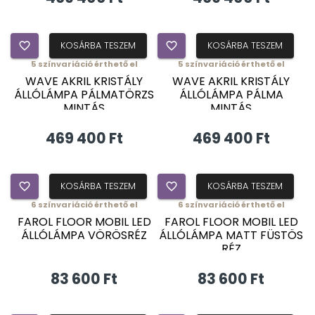
favorite_border
KOSÁRBA TESZEM
favorite_border
KOSÁRBA TESZEM
5
színvariáció érthető el
5
színvariáció érthető el
WAVE AKRIL KRISTÁLY
WAVE AKRIL KRISTÁLY
ÁLLÓLÁMPA PÁLMATÖRZS
ÁLLÓLÁMPA PÁLMA
MINTÁS
MINTÁS
469 400 Ft
469 400 Ft
favorite_border
KOSÁRBA TESZEM
favorite_border
KOSÁRBA TESZEM
6
színvariáció érthető el
6
színvariáció érthető el
FAROL FLOOR MOBIL LED
FAROL FLOOR MOBIL LED
ÁLLÓLÁMPA VÖRÖSRÉZ
ÁLLÓLÁMPA MATT FÜSTÖS
RÉZ
83 600 Ft
83 600 Ft