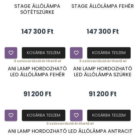
STAGE ÁLLÓLÁMPA
STAGE ÁLLÓLÁMPA FEHÉR
SÖTÉTSZÜRKE
147 300 Ft
147 300 Ft
favorite_border
KOSÁRBA TESZEM
favorite_border
KOSÁRBA TESZEM
3
színvariáció érthető el
3
színvariáció érthető el
ANI LAMP HORDOZHATÓ
ANI LAMP HORDOZHATÓ
LED ÁLLÓLÁMPA FEHÉR
LED ÁLLÓLÁMPA SZÜRKE
91 200 Ft
91 200 Ft
favorite_border
KOSÁRBA TESZEM
favorite_border
KOSÁRBA TESZEM
3
színvariáció érthető el
ANI LAMP HORDOZHATÓ LED ÁLLÓLÁMPA ANTRACIT