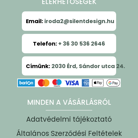
ELÉRHETŐSÉGEK
Email
:
iroda2@silentdesign.hu
Telefon
:
+ 36 30 536 2646
Címünk
:
2030 Érd, Sándor utca 24.
MINDEN A VÁSÁRLÁSRÓL
Adatvédelmi tájékoztató
Általános Szerződési Feltételek