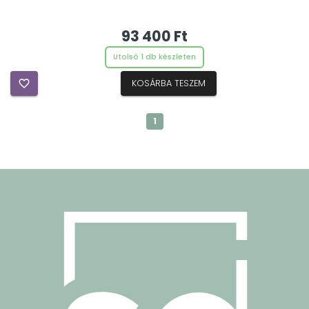
93 400 Ft
Utolsó 1 db készleten
favorite_border
KOSÁRBA TESZEM
1