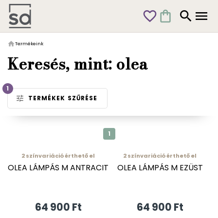
favorite_outline
shopping_bag
search
menu
home
Termékeink
Keresés, mint: olea
1
tune
TERMÉKEK SZŰRÉSE
1
2
színvariáció érthető el
2
színvariáció érthető el
OLEA LÁMPÁS M ANTRACIT
OLEA LÁMPÁS M EZÜST
64 900 Ft
64 900 Ft