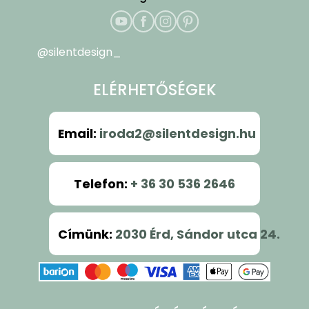
@silentdesign_
ELÉRHETŐSÉGEK
Email
:
iroda2@silentdesign.hu
Telefon
:
+ 36 30 536 2646
Címünk
:
2030 Érd, Sándor utca 24.