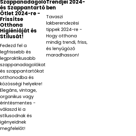
Szappanadagoló
Trendjei 2024-
és Szappantartó
ben
Ötlet 2024-re -
Tavaszi
Frissítse
lakberendezési
Otthona
tippek 2024-re -
Higiéniáját és
Hogy otthona
Stílusát!
mindig trendi, friss,
Fedezd fel a
és lenyűgöző
legfrissebb és
maradhasson!
legpraktikusabb
szappanadagolókat
és szappantartókat
otthonodba és
közösségi helyekre!
Elegáns, vintage,
organikus vagy
érintésmentes -
válaszd ki a
stílusodnak és
igényeidnek
megfelelőt!