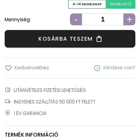
4-14 MUNKANAP
RENDELHETŐ
-
+
Mennyiség:
KOSÁRBA TESZEM
shopping_bag
favorite_border
info
Kedvencekhez
Kérdése van?
account_balance_wallet
UTÁNVÉTELES FIZETÉSI LEHETŐSÉG
local_shipping
INGYENES SZÁLLÍTÁS 50 000 FT FELETT
local_police
1 ÉV GARANCIA
TERMÉK INFORMÁCIÓ