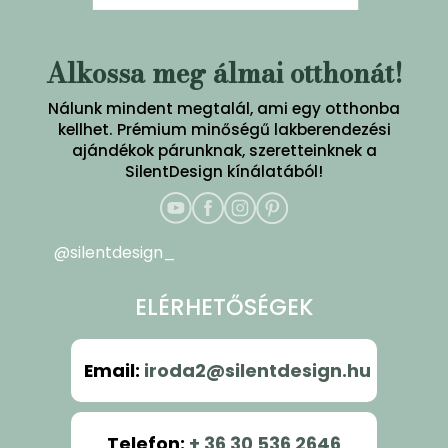
Alkossa meg álmai otthonát!
Nálunk mindent megtalál, ami egy otthonba
kellhet. Prémium minőségű lakberendezési
ajándékok párunknak, szeretteinknek a
SilentDesign kínálatából!
@silentdesign_
ELÉRHETŐSÉGEK
Email
:
iroda2@silentdesign.hu
Telefon
:
+ 36 30 536 2646