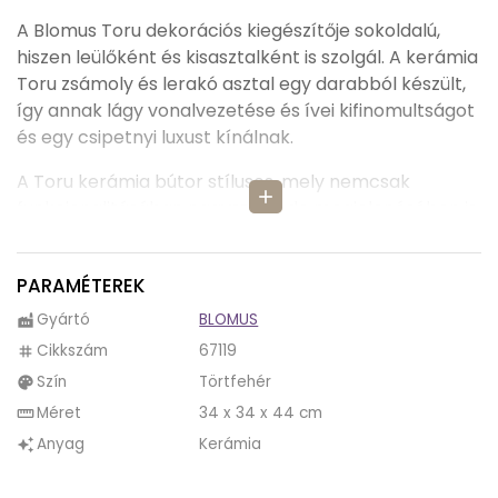
A Blomus Toru dekorációs kiegészítője sokoldalú,
hiszen leülőként és kisasztalként is szolgál. A kerámia
Toru zsámoly és lerakó asztal egy darabból készült,
így annak lágy vonalvezetése és ívei kifinomultságot
és egy csipetnyi luxust kínálnak.
A Toru kerámia bútor stílusos, mely nemcsak
add
funkcionalitásában nagyszerű, de megjelenésében is
elegáns, így a dekorálás és lakberendezés
művészetét egy új szintre tudjuk emelni a Toru
PARAMÉTEREK
használatával.
Gyártó
BLOMUS
factory
A Toru kerámia asztal és leülő modern színeivel,
Cikkszám
67119
tag
különleges formáival tökéletesen illeszkedik több
Szín
Törtfehér
palette
stílusú lakberendezési enteriőrökbe. Ha kedvünk van,
akkor székként használhatjuk és lehuppanhatunk rá,
Méret
34 x 34 x 44 cm
straighten
de használhatjuk kis tároló asztalnak is nappalinkba,
Anyag
Kerámia
auto_awesome
előszobánkba, vagy akár éjjeli komódként a
hálószobában.