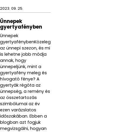
2023. 09. 25.
Ünnepek
gyertyafényben
Ünnepek
gyertyafénybenKözeleg
az ünnepi szezon, és mi
is lehetne jobb módja
annak, hogy
ünnepeljünk, mint a
gyertyafény meleg és
hívogató fénye? A
gyertyák régóta az
ünnepség, a remény és
az összetartozás
szimbólumai az év
ezen varázslatos
időszakában. Ebben a
blogban azt fogjuk
megvizsgálni, hogyan