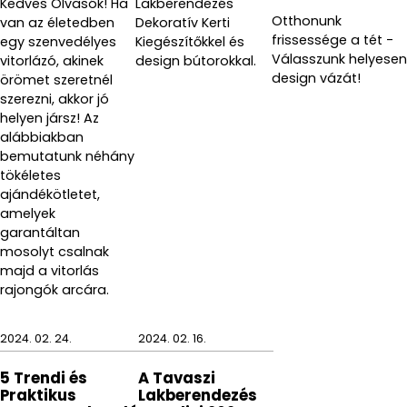
Kedves Olvasók! Ha
Lakberendezés
Otthonunk
van az életedben
Dekoratív Kerti
frissessége a tét -
egy szenvedélyes
Kiegészítőkkel és
Válasszunk helyesen
vitorlázó, akinek
design bútorokkal.
design vázát!
örömet szeretnél
szerezni, akkor jó
helyen jársz! Az
alábbiakban
bemutatunk néhány
tökéletes
ajándékötletet,
amelyek
garantáltan
mosolyt csalnak
majd a vitorlás
rajongók arcára.
2024. 02. 24.
2024. 02. 16.
5 Trendi és
A Tavaszi
Praktikus
Lakberendezés