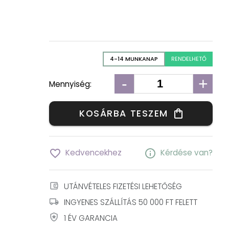
4-14 MUNKANAP
RENDELHETŐ
-
+
Mennyiség:
KOSÁRBA TESZEM
shopping_bag
favorite_border
info
Kedvencekhez
Kérdése van?
account_balance_wallet
UTÁNVÉTELES FIZETÉSI LEHETŐSÉG
local_shipping
INGYENES SZÁLLÍTÁS 50 000 FT FELETT
local_police
1 ÉV GARANCIA