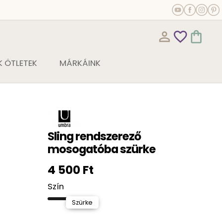
person_outline
favorite_outline
shopping_bag
 ÖTLETEK
MÁRKÁINK
Sling rendszerező
mosogatóba szürke
4 500 Ft
Szín
Szürke