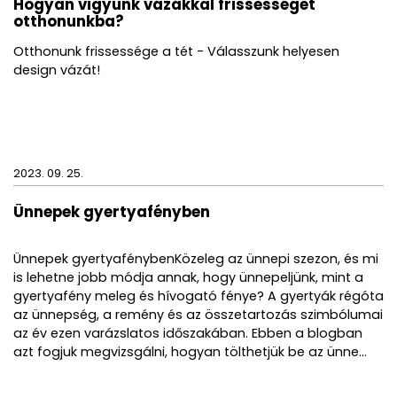
Hogyan vigyünk vázákkal frissességet
otthonunkba?
Otthonunk frissessége a tét - Válasszunk helyesen
design vázát!
2023. 09. 25.
Ünnepek gyertyafényben
Ünnepek gyertyafénybenKözeleg az ünnepi szezon, és mi
is lehetne jobb módja annak, hogy ünnepeljünk, mint a
gyertyafény meleg és hívogató fénye? A gyertyák régóta
az ünnepség, a remény és az összetartozás szimbólumai
az év ezen varázslatos időszakában. Ebben a blogban
azt fogjuk megvizsgálni, hogyan tölthetjük be az ünne...