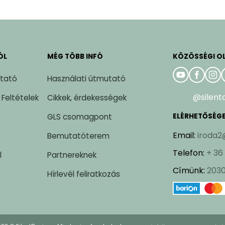
ÓL
MÉG TÖBB INFÓ
KÖZÖSSÉGI O
ztató
Használati útmutató
@silent
 Feltételek
Cikkek, érdekességek
GLS csomagpont
ELÉRHETŐSÉG
Email
:
iroda2
Bemutatóterem
Telefon
:
+ 36
l
Partnereknek
Címünk
:
2030
Hírlevél feliratkozás