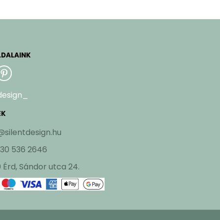
LDALAINK
design_
EK
@silentdesign.hu
 30 536 2646
 Érd, Sándor utca 24.