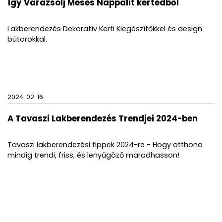
Így Varázsolj Mesés Nappalit kertedből
Lakberendezés Dekoratív Kerti Kiegészítőkkel és design
bútorokkal.
2024. 02. 16.
A Tavaszi Lakberendezés Trendjei 2024-ben
Tavaszi lakberendezési tippek 2024-re - Hogy otthona
mindig trendi, friss, és lenyűgöző maradhasson!