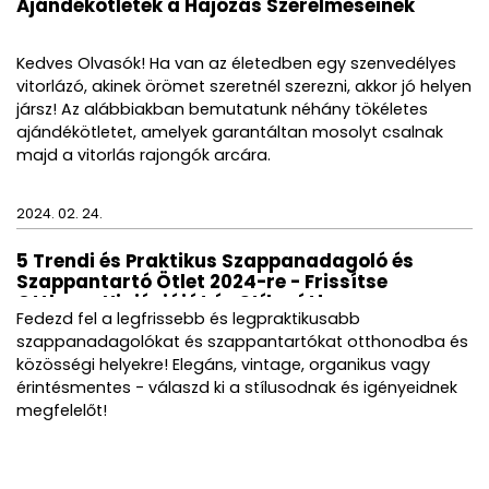
Ajándékötletek a Hajózás Szerelmeseinek
Kedves Olvasók! Ha van az életedben egy szenvedélyes
vitorlázó, akinek örömet szeretnél szerezni, akkor jó helyen
jársz! Az alábbiakban bemutatunk néhány tökéletes
ajándékötletet, amelyek garantáltan mosolyt csalnak
majd a vitorlás rajongók arcára.
2024. 02. 24.
5 Trendi és Praktikus Szappanadagoló és
Szappantartó Ötlet 2024-re - Frissítse
Otthona Higiéniáját és Stílusát!
Fedezd fel a legfrissebb és legpraktikusabb
szappanadagolókat és szappantartókat otthonodba és
közösségi helyekre! Elegáns, vintage, organikus vagy
érintésmentes - válaszd ki a stílusodnak és igényeidnek
megfelelőt!