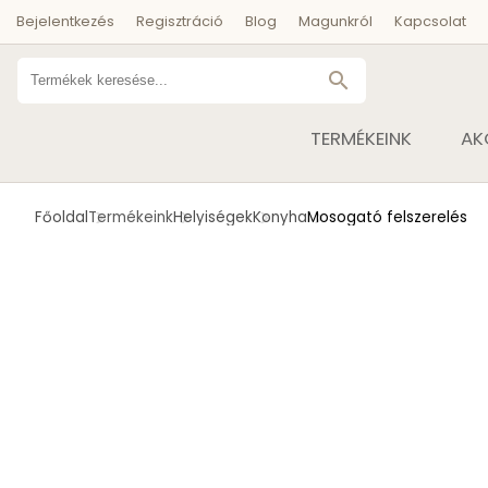
Bejelentkezés
Regisztráció
Blog
Magunkról
Kapcsolat
search
TERMÉKEINK
AK
Főoldal
Termékeink
Helyiségek
Konyha
Mosogató felszerelés