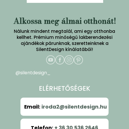
Alkossa meg álmai otthonát!
Nálunk mindent megtalál, ami egy otthonba
kellhet. Prémium minőségű lakberendezési
ajándékok párunknak, szeretteinknek a
SilentDesign kínálatából!
@silentdesign_
ELÉRHETŐSÉGEK
Email
:
iroda2@silentdesign.hu
Telefon
:
+ 36 30 536 2646