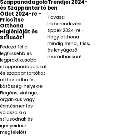
Szappanadagoló
Trendjei 2024-
és Szappantartó
ben
Ötlet 2024-re -
Tavaszi
Frissítse
lakberendezési
Otthona
tippek 2024-re -
Higiéniáját és
Hogy otthona
Stílusát!
mindig trendi, friss,
Fedezd fel a
és lenyűgöző
legfrissebb és
maradhasson!
legpraktikusabb
szappanadagolókat
és szappantartókat
otthonodba és
közösségi helyekre!
Elegáns, vintage,
organikus vagy
érintésmentes -
válaszd ki a
stílusodnak és
igényeidnek
megfelelőt!