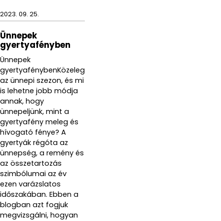
2023. 09. 25.
Ünnepek
gyertyafényben
Ünnepek
gyertyafénybenKözeleg
az ünnepi szezon, és mi
is lehetne jobb módja
annak, hogy
ünnepeljünk, mint a
gyertyafény meleg és
hívogató fénye? A
gyertyák régóta az
ünnepség, a remény és
az összetartozás
szimbólumai az év
ezen varázslatos
időszakában. Ebben a
blogban azt fogjuk
megvizsgálni, hogyan