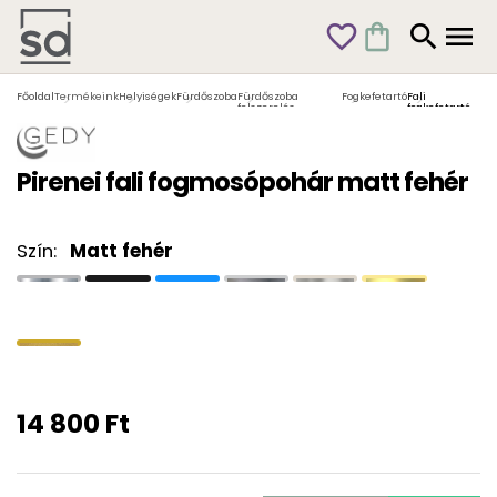
favorite_outline
shopping_bag
search
menu
Főoldal
Termékeink
Helyiségek
Fürdőszoba
Fürdőszoba
Fogkefetartó
Fali
felszerelés
fogkefetartó
Pirenei fali fogmosópohár matt fehér
Szín:
Matt fehér
14 800 Ft