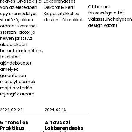
Kedves Olvasók! Ha
Lakberendezés
Otthonunk
van az életedben
Dekoratív Kerti
frissessége a tét -
egy szenvedélyes
Kiegészítőkkel és
Válasszunk helyesen
vitorlázó, akinek
design bútorokkal.
design vázát!
örömet szeretnél
szerezni, akkor jó
helyen jársz! Az
alábbiakban
bemutatunk néhány
tökéletes
ajándékötletet,
amelyek
garantáltan
mosolyt csalnak
majd a vitorlás
rajongók arcára.
2024. 02. 24.
2024. 02. 16.
5 Trendi és
A Tavaszi
Praktikus
Lakberendezés