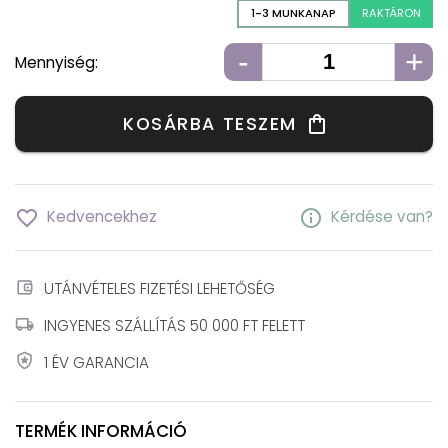
1-3 MUNKANAP
RAKTÁRON
-
+
Mennyiség:
KOSÁRBA TESZEM
shopping_bag
favorite_border
info
Kedvencekhez
Kérdése van?
account_balance_wallet
UTÁNVÉTELES FIZETÉSI LEHETŐSÉG
local_shipping
INGYENES SZÁLLÍTÁS 50 000 FT FELETT
local_police
1 ÉV GARANCIA
TERMÉK INFORMÁCIÓ