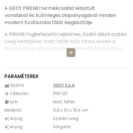
A GEDY PIRENEI termékcsalád letisztult
vonalaival és különleges alapanyagaival minden
modern fürdőszoba főbb kiegészítője.
A PIRENEI fogkefetartó rejtelmes, ködöt idéző szatén
üveg betétjéhez matt fehér szín társul, ennek a
kontrasztnak köszönhetően a termék kifejezetten
add
modern hatást nyújt.
A GEDY PIRENEI fogmosópohár minden részletben
egyezik a termékcsalád többi tagjával, így a
PARAMÉTEREK
kiegészítők tökéletes harmóniát hoznak létre
Gyártó
GEDY S.p.A
factory
fürdőszobánkban. Annak érdekében, hogy a termék
Cikkszám
PI10-02
tag
sértetlen állapotban maradjon az évek folyamán, a
Szín
Matt fehér
palette
tervezők a Pirenei fürdőszobai kiegészítőket
sárgarézből készítették, mely anyagról tudjuk hogy a
Méret
6,9 x 9,1 x 10,4 cm
straighten
rávitt színezett bevonatot jól megtartja, és sokáig
Anyag
Szatén üveg
auto_awesome
használhatjuk fürdőszobánkba eredeti szépségében.
Anyag
Sárgaréz
auto_awesome