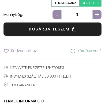
4-14 MUNKANAP
RENDELHETŐ
-
+
Mennyiség:
KOSÁRBA TESZEM
shopping_bag
favorite_border
info
Kedvencekhez
Kérdése van?
account_balance_wallet
UTÁNVÉTELES FIZETÉSI LEHETŐSÉG
local_shipping
INGYENES SZÁLLÍTÁS 50 000 FT FELETT
local_police
1 ÉV GARANCIA
TERMÉK INFORMÁCIÓ