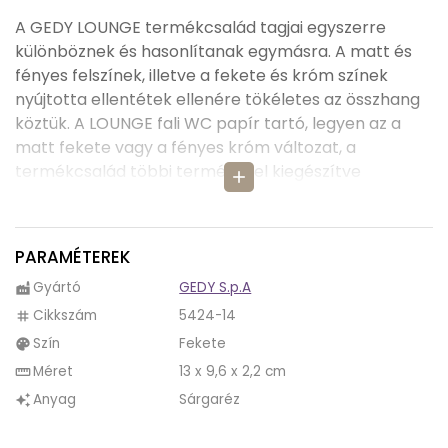
A GEDY LOUNGE termékcsalád tagjai egyszerre
különböznek és hasonlítanak egymásra. A matt és
fényes felszínek, illetve a fekete és króm színek
nyújtotta ellentétek ellenére tökéletes az összhang
köztük. A LOUNGE fali WC papír tartó, legyen az a
matt fekete vagy a fényes króm változat, a
termékcsalád többi termékével kiegészítve
add
bármelyik modern fürdőszobának nélkülözhetetlen
kiegészítője.
PARAMÉTEREK
Az alumíniumból és sárgarézből készült
termék egyedi, kacskaringós vonalainak és modern,
Gyártó
GEDY S.p.A
factory
fekete színének köszönhetően remek kiegészítőjévé
Cikkszám
5424-14
tag
válhat fürdőszobánknak.
Szín
Fekete
palette
A többi termékkel alkalmazva (például a LOUNGE fali
Méret
13 x 9,6 x 2,2 cm
straighten
törölközőtartó karikával) fürdőszobánknak egy új,
Anyag
Sárgaréz
auto_awesome
különleges arculatot adhatunk, miközben a
dizájn modern és letisztult marad.