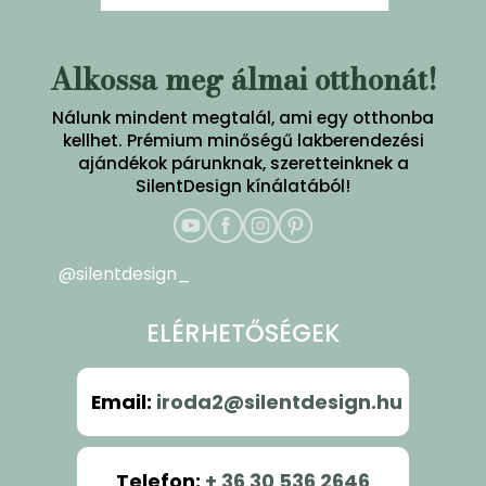
Alkossa meg álmai otthonát!
Nálunk mindent megtalál, ami egy otthonba
kellhet. Prémium minőségű lakberendezési
ajándékok párunknak, szeretteinknek a
SilentDesign kínálatából!
@silentdesign_
ELÉRHETŐSÉGEK
Email
:
iroda2@silentdesign.hu
Telefon
:
+ 36 30 536 2646