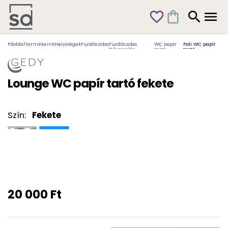
favorite_outline
shopping_bag
search
menu
Főoldal
Termékeink
Helyiségek
Fürdőszoba
Fürdőszoba
WC papír
Fali WC papír
felszerelés
tartó
tartó
Lounge WC papír tartó fekete
Szín:
Fekete
20 000 Ft