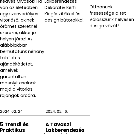
Kedves Olvasók! Ha
Lakberendezés
Otthonunk
van az életedben
Dekoratív Kerti
frissessége a tét -
egy szenvedélyes
Kiegészítőkkel és
Válasszunk helyesen
vitorlázó, akinek
design bútorokkal.
design vázát!
örömet szeretnél
szerezni, akkor jó
helyen jársz! Az
alábbiakban
bemutatunk néhány
tökéletes
ajándékötletet,
amelyek
garantáltan
mosolyt csalnak
majd a vitorlás
rajongók arcára.
2024. 02. 24.
2024. 02. 16.
5 Trendi és
A Tavaszi
Praktikus
Lakberendezés