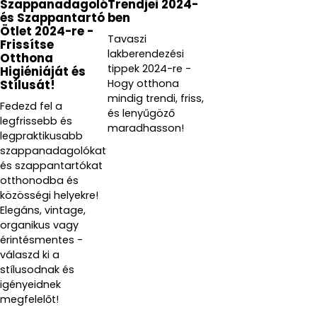
Szappanadagoló
Trendjei 2024-
és Szappantartó
ben
Ötlet 2024-re -
Tavaszi
Frissítse
lakberendezési
Otthona
tippek 2024-re -
Higiéniáját és
Hogy otthona
Stílusát!
mindig trendi, friss,
Fedezd fel a
és lenyűgöző
legfrissebb és
maradhasson!
legpraktikusabb
szappanadagolókat
és szappantartókat
otthonodba és
közösségi helyekre!
Elegáns, vintage,
organikus vagy
érintésmentes -
válaszd ki a
stílusodnak és
igényeidnek
megfelelőt!