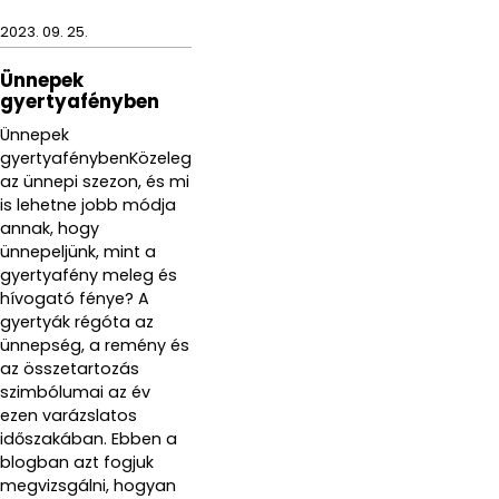
2023. 09. 25.
Ünnepek
gyertyafényben
Ünnepek
gyertyafénybenKözeleg
az ünnepi szezon, és mi
is lehetne jobb módja
annak, hogy
ünnepeljünk, mint a
gyertyafény meleg és
hívogató fénye? A
gyertyák régóta az
ünnepség, a remény és
az összetartozás
szimbólumai az év
ezen varázslatos
időszakában. Ebben a
blogban azt fogjuk
megvizsgálni, hogyan