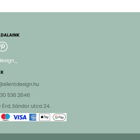
LDALAINK
design_
EK
@silentdesign.hu
 30 536 2646
 Érd, Sándor utca 24.