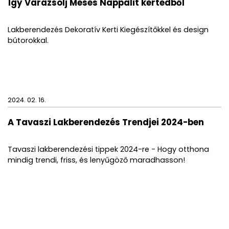
Így Varázsolj Mesés Nappalit kertedből
Lakberendezés Dekoratív Kerti Kiegészítőkkel és design
bútorokkal.
2024. 02. 16.
A Tavaszi Lakberendezés Trendjei 2024-ben
Tavaszi lakberendezési tippek 2024-re - Hogy otthona
mindig trendi, friss, és lenyűgöző maradhasson!