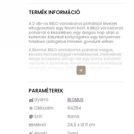
TERMÉK INFORMÁCIÓ
A 2 db-os BELO vörösboros pohárból élvezet
elfogyasztani egy finom bort. A BELO vörösboros
pohárral a kezünkben, egy dolgos nap után a
kellemes italunkat kortyolgatva egy kényelmes
fotelben üldögélve minden gondunk elillan.
A Blomus BELO vörösboros poharai magas,
kecses formavilággal rendelkeznek, melyeknek
teteje kerekded, ahogy azt egy boros pohártól
várnánk. A klasszikus, mégis modern kialakítását
kiegészíti a barna, füstös színe, így igazán
add
elegáns dísze lehet az étkezőnknek.
Még két másik színben is megtalálható a BELO
boros pohár (csak más kiszerelésben), illetve
tökéletes harmóniában áll a BELO termékcsalád
PARAMÉTEREK
további termékeivel.
Gyártó
BLOMUS
factory
A BELO üveg termékeket az optimális termék
ápolás érdekében javasoljuk, hogy kerülje az
Cikkszám
64294
tag
optikai fehérítők és öblítők használatát.
Szín
Barna
palette
Űrtartalma 600 ml.
Méret
24,5 x Ø 11 cm
straighten
Anyag
Üveg
auto_awesome