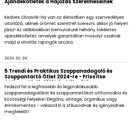
Ajándékötletek a Hajózás Szerelmeseinek
Kedves Olvasók! Ha van az életedben egy szenvedélyes
vitorlázó, akinek örömet szeretnél szerezni, akkor jó helyen
jársz! Az alábbiakban bemutatunk néhány tökéletes
ajándékötletet, amelyek garantáltan mosolyt csalnak
majd a vitorlás rajongók arcára.
2024. 02. 24.
5 Trendi és Praktikus Szappanadagoló és
Szappantartó Ötlet 2024-re - Frissítse
Otthona Higiéniáját és Stílusát!
Fedezd fel a legfrissebb és legpraktikusabb
szappanadagolókat és szappantartókat otthonodba és
közösségi helyekre! Elegáns, vintage, organikus vagy
érintésmentes - válaszd ki a stílusodnak és igényeidnek
megfelelőt!