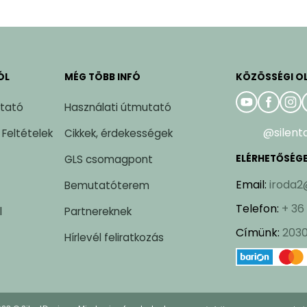
ÓL
MÉG TÖBB INFÓ
KÖZÖSSÉGI O
ztató
Használati útmutató
@silent
 Feltételek
Cikkek, érdekességek
GLS csomagpont
ELÉRHETŐSÉG
Email
:
iroda2
Bemutatóterem
Telefon
:
+ 36
l
Partnereknek
Címünk
:
2030
Hírlevél feliratkozás