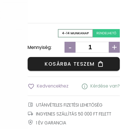
4-14 MUNKANAP
RENDELHETŐ
-
+
Mennyiség:
KOSÁRBA TESZEM
shopping_bag
favorite_border
info
Kedvencekhez
Kérdése van?
account_balance_wallet
UTÁNVÉTELES FIZETÉSI LEHETŐSÉG
local_shipping
INGYENES SZÁLLÍTÁS 50 000 FT FELETT
local_police
1 ÉV GARANCIA