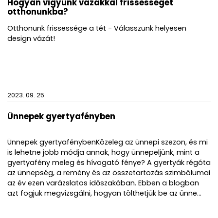
Hogyan vigyünk vázákkal frissességet
otthonunkba?
Otthonunk frissessége a tét - Válasszunk helyesen
design vázát!
2023. 09. 25.
Ünnepek gyertyafényben
Ünnepek gyertyafénybenKözeleg az ünnepi szezon, és mi
is lehetne jobb módja annak, hogy ünnepeljünk, mint a
gyertyafény meleg és hívogató fénye? A gyertyák régóta
az ünnepség, a remény és az összetartozás szimbólumai
az év ezen varázslatos időszakában. Ebben a blogban
azt fogjuk megvizsgálni, hogyan tölthetjük be az ünne...