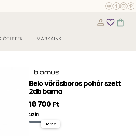
person_outline
favorite_outline
shopping_bag
 ÖTLETEK
MÁRKÁINK
Belo vörösboros pohár szett
2db barna
18 700 Ft
Szín
Barna