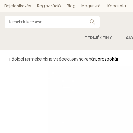
Bejelentkezés
Regisztráció
Blog
Magunkról
Kapcsolat
search
TERMÉKEINK
AK
Főoldal
Termékeink
Helyiségek
Konyha
Pohár
Borospohár