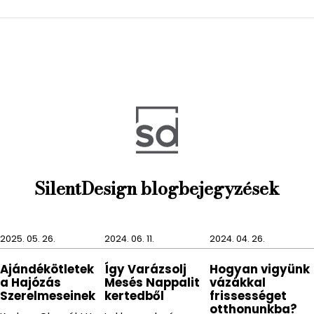
Az Amelie termékcsalád minden darabja ezt a
francia, vintage stílust képviseli. Termékei között
minden fontos fürdőszobai kiegészítőt megtalálunk.
Az Amelie termékcsaládnak van WC kefe tartója,
fogmosópohara, szappantartója és
szappanadagolója.
Az Amelie termékcsalád tökéletes választás
azoknak, akik még mindig imádják a régi
fürdőszobákat és egy kis vintage hangulatot
SilentDesign blogbejegyzések
szeretnének csempészni a modern fürdőszobába.
2025. 05. 26.
2024. 06. 11.
2024. 04. 26.
Ajándékötletek
Így Varázsolj
Hogyan vigyünk
a Hajózás
Mesés Nappalit
vázákkal
Szerelmeseinek
kertedből
frissességet
otthonunkba?