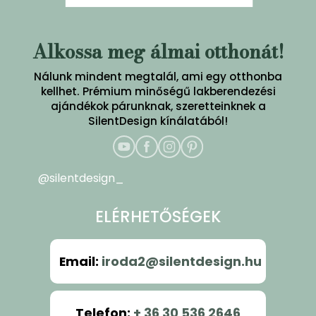
Alkossa meg álmai otthonát!
Nálunk mindent megtalál, ami egy otthonba
kellhet. Prémium minőségű lakberendezési
ajándékok párunknak, szeretteinknek a
SilentDesign kínálatából!
@silentdesign_
ELÉRHETŐSÉGEK
Email
:
iroda2@silentdesign.hu
Telefon
:
+ 36 30 536 2646