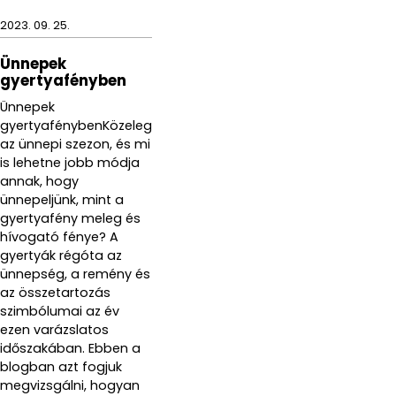
2023. 09. 25.
Ünnepek
gyertyafényben
Ünnepek
gyertyafénybenKözeleg
az ünnepi szezon, és mi
is lehetne jobb módja
annak, hogy
ünnepeljünk, mint a
gyertyafény meleg és
hívogató fénye? A
gyertyák régóta az
ünnepség, a remény és
az összetartozás
szimbólumai az év
ezen varázslatos
időszakában. Ebben a
blogban azt fogjuk
megvizsgálni, hogyan