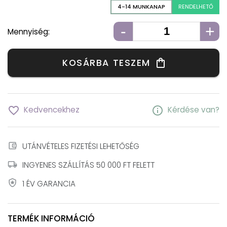
4-14 MUNKANAP
RENDELHETŐ
-
+
Mennyiség:
KOSÁRBA TESZEM
shopping_bag
favorite_border
info
Kedvencekhez
Kérdése van?
account_balance_wallet
UTÁNVÉTELES FIZETÉSI LEHETŐSÉG
local_shipping
INGYENES SZÁLLÍTÁS 50 000 FT FELETT
local_police
1 ÉV GARANCIA
TERMÉK INFORMÁCIÓ