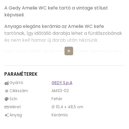
A Gedy Amelie WC kefe tartó a vintage stílust
képviseli.
Anyaga elegáns kerámia az Amelie WC kefe
tartónak, így időtálló darabja lehet a fürdőszobának
és nem kell hamar új darab után néznünk.
add
Alap színe fehér, de koptatott hatást keltenek rajta
a barna foltok. Fekete, kalligrafikus betűi csak
tovább díszítik. Szövege francia hatást kelt.
PARAMÉTEREK
Alakja egy régies fürdőkádra emlékeztet minket,
Gyártó
GEDY S.p.A
factory
aminek még lábai voltak. Ezek a lábak jelennek meg
a WC kefe tartó alján.
Cikkszám
AM33-02
tag
Szín
Fehér
palette
Az Amelie WC kefe tartó álló, így könnyű elhelyezni,
Méret
Ø 10,4 x 48,5 cm
straighten
csak le kell álítani egy sarokba, ahol tetszik nekünk.
Anyag
Kerámia
auto_awesome
Vintage stílusa koptatott hatású színében és a
régies időkre emlékeztető alakjában rejlik.