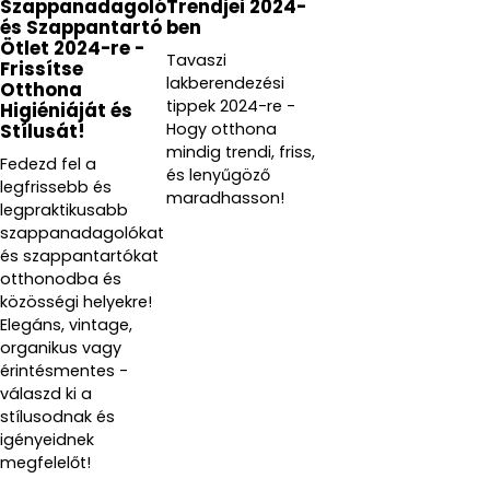
Szappanadagoló
Trendjei 2024-
és Szappantartó
ben
Ötlet 2024-re -
Tavaszi
Frissítse
lakberendezési
Otthona
tippek 2024-re -
Higiéniáját és
Hogy otthona
Stílusát!
mindig trendi, friss,
Fedezd fel a
és lenyűgöző
legfrissebb és
maradhasson!
legpraktikusabb
szappanadagolókat
és szappantartókat
otthonodba és
közösségi helyekre!
Elegáns, vintage,
organikus vagy
érintésmentes -
válaszd ki a
stílusodnak és
igényeidnek
megfelelőt!