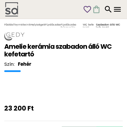
favorite_outline
shopping_bag
search
menu
Főoldal
Termékeink
Helyiségek
Fürdőszoba
Fürdőszoba
WC kefe
Szabadon álló WC
felszerelés
tartó
kefe tartó
Amelie kerámia szabadon álló WC
kefetartó
Szín:
Fehér
23 200 Ft