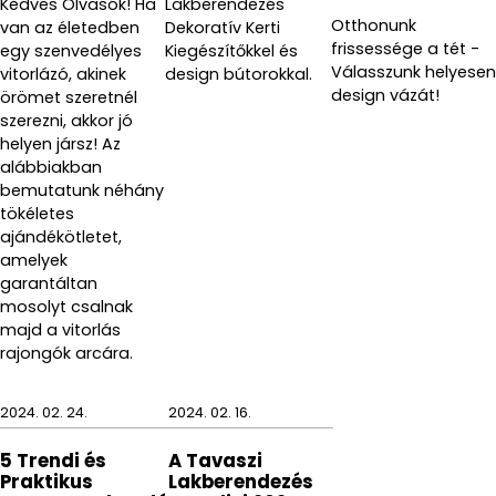
Kedves Olvasók! Ha
Lakberendezés
Otthonunk
van az életedben
Dekoratív Kerti
frissessége a tét -
egy szenvedélyes
Kiegészítőkkel és
Válasszunk helyesen
vitorlázó, akinek
design bútorokkal.
design vázát!
örömet szeretnél
szerezni, akkor jó
helyen jársz! Az
alábbiakban
bemutatunk néhány
tökéletes
ajándékötletet,
amelyek
garantáltan
mosolyt csalnak
majd a vitorlás
rajongók arcára.
2024. 02. 24.
2024. 02. 16.
5 Trendi és
A Tavaszi
Praktikus
Lakberendezés